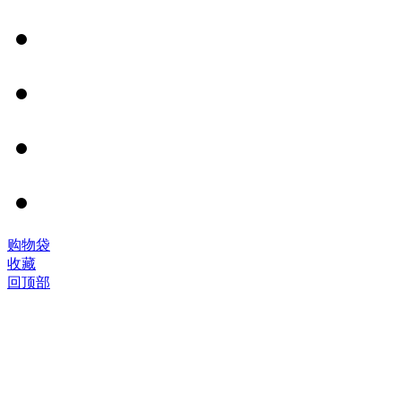
©
购物袋
2005-
收藏
2026
回顶部
威
尔
翼
翔
贸
易