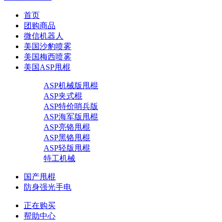
首页
团购商品
微信机器人
美国沙豹喷雾
美国梅西喷雾
美国ASP甩棍
ASP机械版甩棍
ASP夹式棍
ASP特价哨兵版
ASP海军版甩棍
ASP亮铬甩棍
ASP黑铬甩棍
ASP轻版甩棍
特工机械
国产甩棍
防身强光手电
正在购买
帮助中心