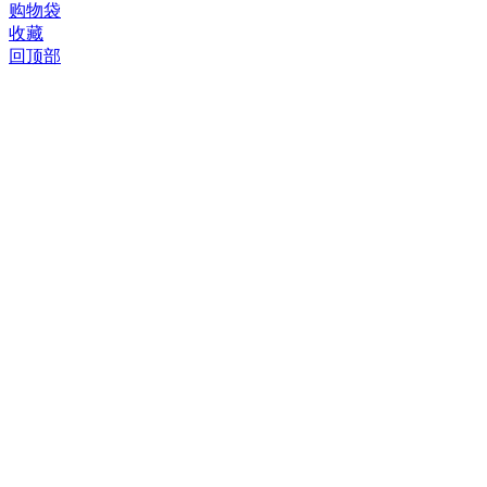
©
购物袋
2005-
收藏
2026
回顶部
威
尔
翼
翔
贸
易
版
权
所
有，
并
保
留
所
有
权
利。
威
尔