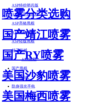
ASP特价哨兵版
喷雾分类选购
ASP海军版甩棍
ASP亮铬甩棍
国产靖江喷雾
ASP黑铬甩棍
ASP轻版甩棍
特工机械
国产RY喷雾
ASP甩棍
国产甩棍
美国沙豹喷雾
蚂蚁
防身强光手电
美国梅西喷雾
steellcool冷钢