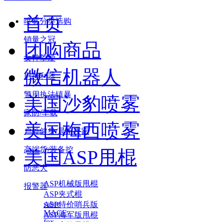
首页
喷雾分类选购
销量之冠
团购商品
女神挚爱
微信机器人
男神利器
警用执法镇暴
美国沙豹喷雾
家防/车载
美国梅西喷雾
户外健身/晨跑夜跑
高端货/装备控
美国ASP甩棍
防恶犬
ASP机械版甩棍
报警器
ASP夹式棍
sabre
ASP特价哨兵版
MACE
ASP海军版甩棍
fox