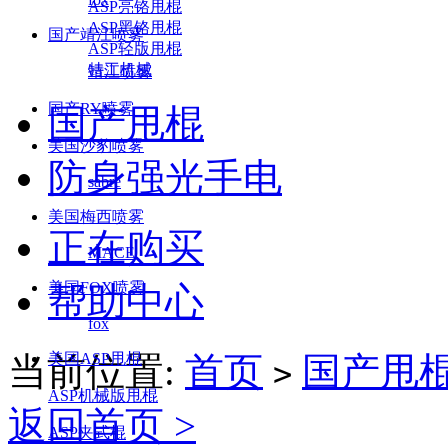
ASP亮铬甩棍
ASP黑铬甩棍
国产靖江喷雾
ASP轻版甩棍
特工机械
靖江喷雾
国产RY喷雾
国产甩棍
美国沙豹喷雾
防身强光手电
sabre
美国梅西喷雾
正在购买
MACE
美国FOX喷雾
帮助中心
fox
当前位置:
美国ASP甩棍
首页
国产甩
>
ASP机械版甩棍
返回首页 >
ASP夹式棍