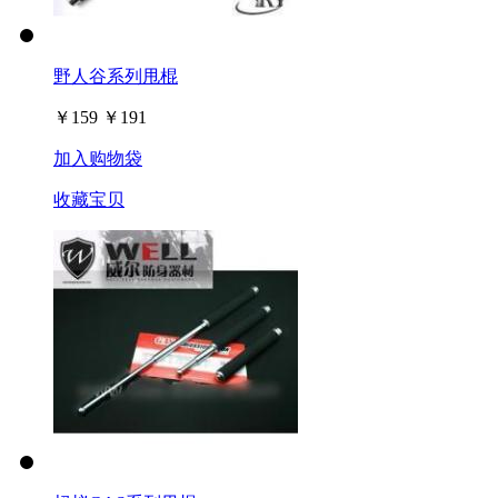
野人谷系列甩棍
￥
159
￥
191
加入购物袋
收藏宝贝