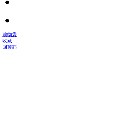
©
购物袋
2005-
收藏
2026
回顶部
威
尔
翼
翔
贸
易
版
权
所
有，
并
保
留
所