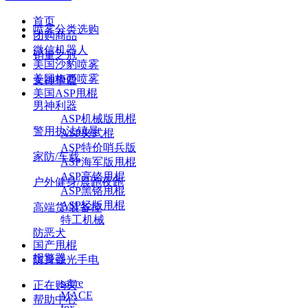
首页
喷雾分类选购
团购商品
微信机器人
销量之冠
美国沙豹喷雾
美国梅西喷雾
女神挚爱
美国ASP甩棍
男神利器
ASP机械版甩棍
警用执法镇暴
ASP夹式棍
ASP特价哨兵版
家防/车载
ASP海军版甩棍
ASP亮铬甩棍
户外健身/晨跑夜跑
ASP黑铬甩棍
ASP轻版甩棍
高端货/装备控
特工机械
防恶犬
国产甩棍
报警器
防身强光手电
sabre
正在购买
MACE
帮助中心
fox