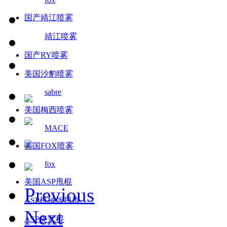
国产靖江喷雾
靖江喷雾
国产RY喷雾
美国沙豹喷雾
sabre
美国梅西喷雾
MACE
美国FOX喷雾
fox
美国ASP甩棍
Previous
ASP机械版甩棍
Next
ASP夹式棍