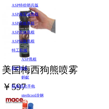
ASP特价哨兵版
ASP海军版甩棍
ASP亮铬甩棍
ASP黑铬甩棍
ASP轻版甩棍
特工机械
ASP甩棍
美国梅西狗熊喷雾
国产甩棍
蚂蚁
￥
597
防身强光手电
steellcool冷钢