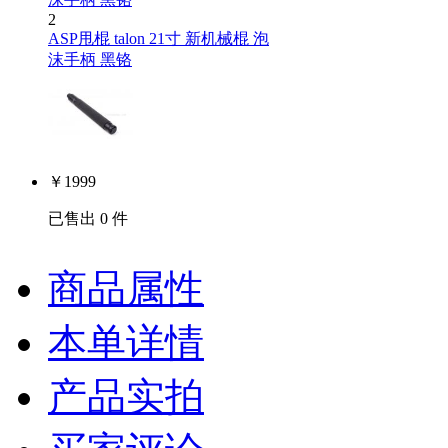
2
ASP甩棍 talon 21寸 新机械棍 泡
沫手柄 黑铬
￥
1999
已售出 0 件
商品属性
本单详情
产品实拍