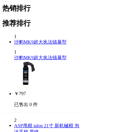
热销排行
推荐排行
1
沙豹MK9超大执法镇暴型
1
沙豹MK9超大执法镇暴型
￥
797
已售出 0 件
2
ASP甩棍 talon 21寸 新机械棍 泡
沫手柄 黑铬