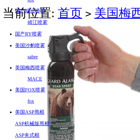
当前位置:
首页
美国梅
国产靖江喷雾
>
靖江喷雾
国产RY喷雾
美国沙豹喷雾
sabre
美国梅西喷雾
MACE
美国FOX喷雾
fox
美国ASP甩棍
ASP机械版甩棍
ASP夹式棍