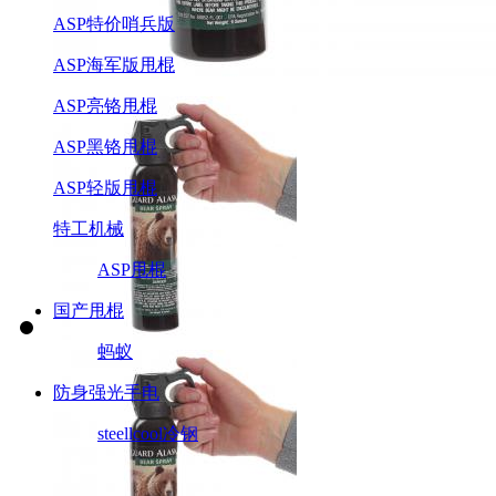
ASP特价哨兵版
ASP海军版甩棍
ASP亮铬甩棍
ASP黑铬甩棍
ASP轻版甩棍
特工机械
ASP甩棍
国产甩棍
蚂蚁
防身强光手电
steellcool冷钢