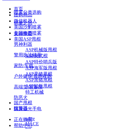
首页
喷雾分类选购
团购商品
微信机器人
销量之冠
美国沙豹喷雾
美国梅西喷雾
女神挚爱
美国ASP甩棍
男神利器
ASP机械版甩棍
警用执法镇暴
ASP夹式棍
ASP特价哨兵版
家防/车载
ASP海军版甩棍
ASP亮铬甩棍
户外健身/晨跑夜跑
ASP黑铬甩棍
ASP轻版甩棍
高端货/装备控
特工机械
防恶犬
国产甩棍
报警器
防身强光手电
sabre
正在购买
MACE
帮助中心
fox